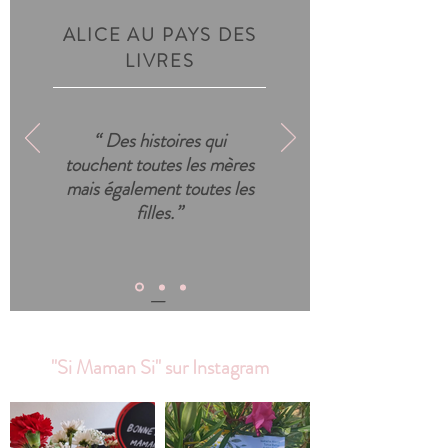
ALICE AU PAYS DES
LIVRES
“
Des histoires qui
touchent toutes les mères
mais également toutes les
filles
.”
—
"Si Maman Si" sur Instagram